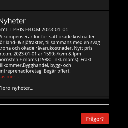
Nyheter
NYTT PRIS FR.O.M 2023-01-01
Vi kompenserar för fortsatt ökade kostnader
för land- & sjöfrakter, tillsammans med en svag
krona och ökade råvarukostnader. Nytt pris
fr.o.m. 2023-01-01 är 1590:-/kvm & lpm
hörnsten + moms (1988:- inkl. moms). Frakt
tillkommer.Bygghandel, bygg- och
entreprenadföretag: Begär offert.
Läs mer…
Flera nyheter…
Frågor?