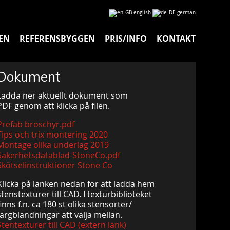
EN
REFERENSBYGGEN
PRIS/INFO
KONTAKT
Dokument
Ladda ner aktuellt dokument som
PDF genom att klicka på filen.
Prefab broschyr.pdf
Tips och trix montering 2020
Montage olika underlag 2019
Säkerhetsdatablad-StoneCo.pdf
Skötselinstruktioner Stone Co
Klicka på länken nedan för att ladda hem
stenstexturer till CAD. I texturbiblioteket
finns f.n. ca 180 st olika stensorter/
färgblandningar att välja mellan.
Stentexturer till CAD (extern länk)